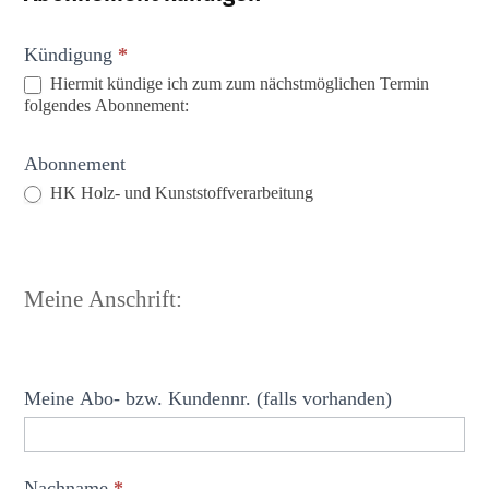
A
Kündigung
*
Hiermit kündige ich zum zum nächstmöglichen Termin
b
folgendes Abonnement:
o
n
Abonnement
n
HK Holz- und Kunststoffverarbeitung
e
m
e
Meine Anschrift:
n
t
k
Meine Abo- bzw. Kundennr. (falls vorhanden)
ü
n
Nachname
*