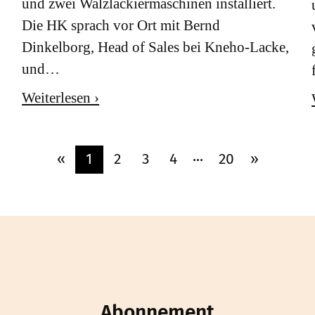
und zwei Walzlackiermaschinen installiert.
Die HK sprach vor Ort mit Bernd
Dinkelborg, Head of Sales bei Kneho-Lacke,
und…
Weiterlesen ›
«
1
2
3
4
20
»
Abonnement