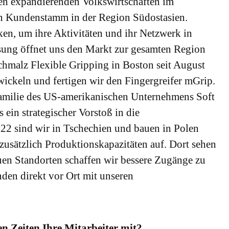
ten expandierenden Volkswirtschaften im
ten Kundenstamm in der Region Südostasien.
en, um ihre Aktivitäten und ihr Netzwerk in
sung öffnet uns den Markt zur gesamten Region
Schmalz Flexible Gripping in Boston seit August
wickeln und fertigen wir den Fingergreifer mGrip.
amilie des US-amerikanischen Unternehmens Soft
ein strategischer Vorstoß in die
022 sind wir in Tschechien und bauen in Polen
 zusätzlich Produktionskapazitäten auf. Dort sehen
uen Standorten schaffen wir bessere Zugänge zu
en direkt vor Ort mit unseren
n Zeiten Ihre Mitarbeiter mit?